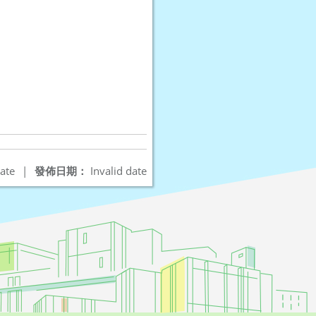
ate
|
發佈日期：
Invalid date