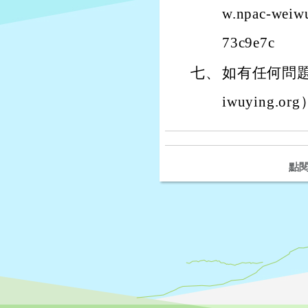
w.npac-weiw
73c9e7c
七、
如有任何問題請
iwuying.or
點