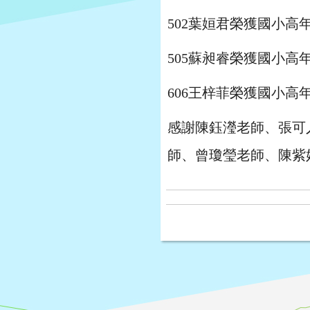
502葉姮君榮獲國小高
505蘇昶睿榮獲國小高
606王梓菲榮獲國小高
感謝陳鈺瀅老師、張可
師、曾瓊瑩老師、陳紫