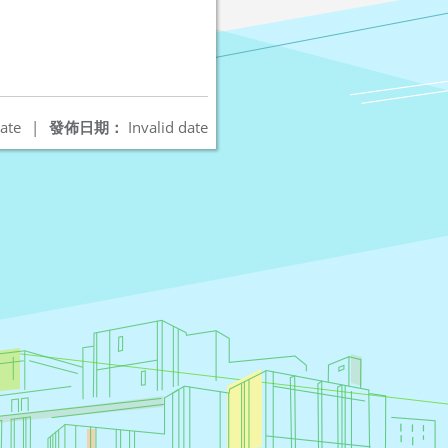
ate
|
發佈日期：
Invalid date