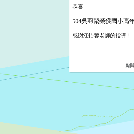
恭喜
504吳羽絜榮獲國小高
感謝江怡蓉老師的指導！
點