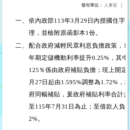
發布單位：
人事室
|
一、
依內政部113年3月29日內授國住字第1
理，並檢附原函影本1份。
二、
配合政府減輕民眾利息負擔政策，111
年期定儲機動利率提升0.25%，其中
125％係由政府補貼負擔；現上開定儲
月27日起由1.595%調整為1.72%，
府同幅補貼，爰政府補貼利率合計共0
至115年7月31日為止；至借款人負擔
2%。