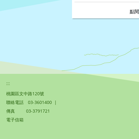
點閱
:::
桃園區文中路120號
聯絡電話
03-3601400
|
傳真
03-3791721
電子信箱