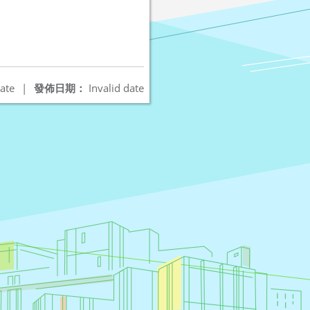
ate
|
發佈日期：
Invalid date