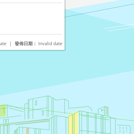
ate
|
發佈日期：
Invalid date