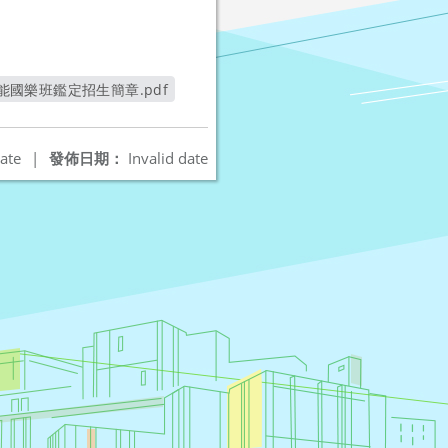
能國樂班鑑定招生簡章.pdf
開新視窗
ate
|
發佈日期：
Invalid date