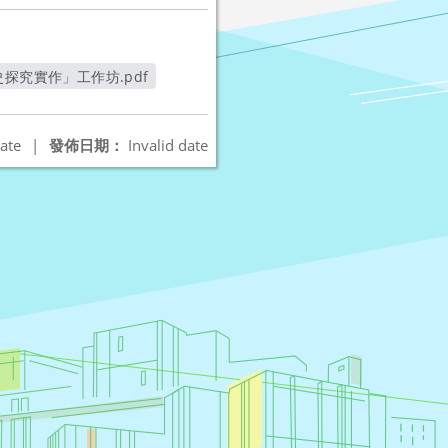
探究實作」工作坊.pdf
視窗
ate
|
發佈日期：
Invalid date