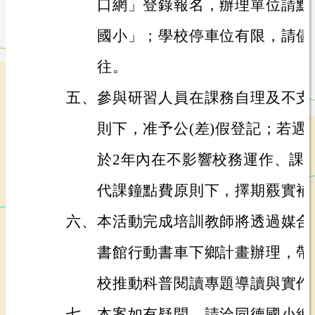
口網」登錄報名，辦理單位請點
國小」；學校停車位有限，請儘
往。
五、
參與研習人員在課務自理及不支
則下，准予公(差)假登記；若遇
於2年內在不影響校務運作、課
代課鐘點費原則下，擇期覈實補
六、
本活動完成培訓教師將透過媒合
書館行動書車下鄉計畫辦理，帶
校推動科普閱讀專題導讀與實作
七、
本案如有疑問，請洽同德國小總