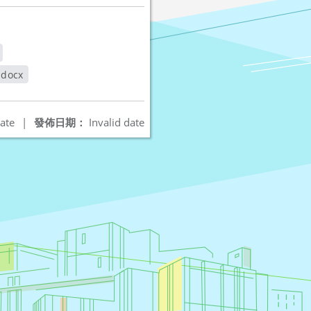
ocx
ate
|
發佈日期：
Invalid date