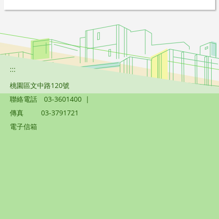
:::
桃園區文中路120號
聯絡電話
03-3601400
|
傳真
03-3791721
電子信箱