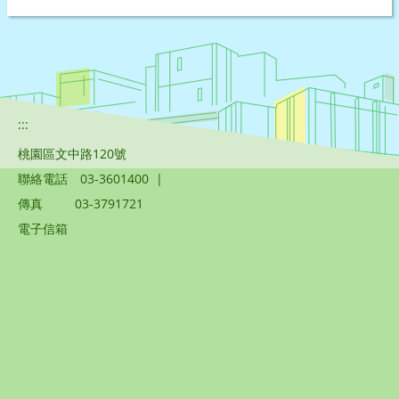
:::
桃園區文中路120號
聯絡電話
03-3601400
|
傳真
03-3791721
電子信箱