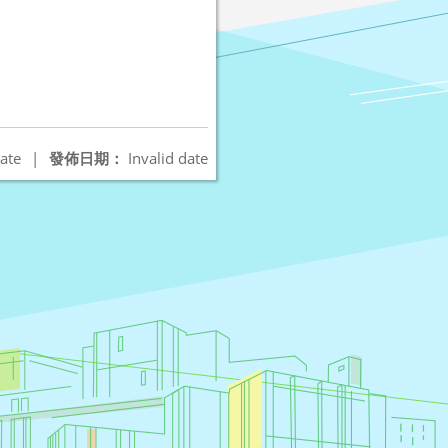
ate
|
發佈日期：
Invalid date