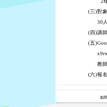
2
(
三)
對
30
(
四)
講
(
五)
Goo
x9
教
(
六)
報名
點