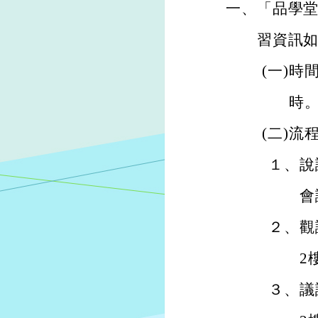
一、
「品學
習資訊
(
一)
時間
時
(
二)
流
１、
說
會
２、
觀
2
３、
議