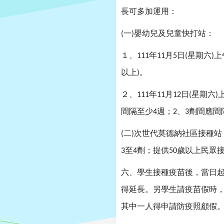
長可多加運用：
一
嬰幼兒及兒童快打站：
(
)
１、
年
月
日
星期六
上
111
11
5
(
)
以上
。
)
２、
年
月
日
星期六
111
11
12
(
)
間隔至少
週；
、
劑間應間
4
2
3
二
次世代莫德納社區接種站
(
)
至
劑；提供
歲以上民眾
3
4
50
六、學生接種疫苗後，當日
得延長。另學生請疫苗假時
其中一人得申請防疫照顧假