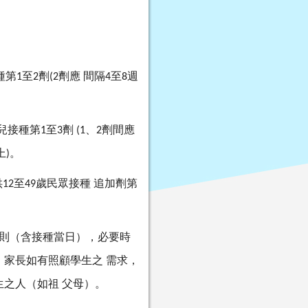
種第
至
劑
劑應
間隔
至
週
1
2
(2
4
8
兒接種第
至
劑
、
劑間應
1
3
(1
2
上
。
)
供
至
歲民眾接種
追加劑第
12
49
則（含接種當日），必要時
，家長如有照顧學生之
需求，
生之人（如祖
父母）。