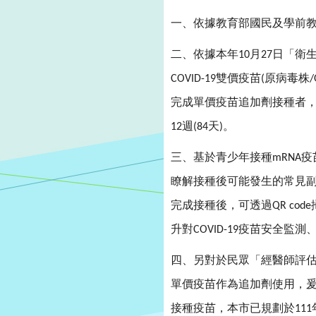
一、依據教育部國民及學前
二、依據本年
月
日「衛
10
27
雙價疫苗
原病毒株
COVID-19
(
/
完成單價疫苗追加劑接種者
週
天
。
12
(84
)
三、基於青少年接種
疫
mRNA
瞭解接種後可能發生的常見
完成接種後，可透過
QR code
升對
疫苗安全監測
COVID-19
四、另對於民眾「經醫師評
單價疫苗作為追加劑使用，
接種疫苗，本市已規劃於
111