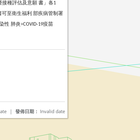
暨接種評估及意願
書」各
1
書可至衛生福利
部疾病管制署
染性
肺炎
疫苗
>COVID-19
ate
|
發佈日期：
Invalid date