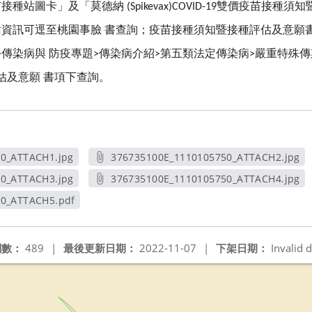
苗接種站圖卡」及「莫德納
雙價疫苗接種須知
(Spikevax)COVID-19
站資訊可逕至桃園事臉
書查詢；疫苗接種須知暨接種評估及意願
傳染病與
防疫專題
傳染病介紹
第五類法定傳染病
嚴重特殊傳
>
>
>
>
估及意願
書項下查詢。
0_ATTACH1.jpg
376735100E_1110105750_ATTACH2.jpg
視窗
另開新視窗
0_ATTACH3.jpg
376735100E_1110105750_ATTACH4.jpg
視窗
另開新視窗
50_ATTACH5.pdf
新視窗
閱數：
489
|
最後更新日期：
2022-11-07
|
下架日期：
Invalid d