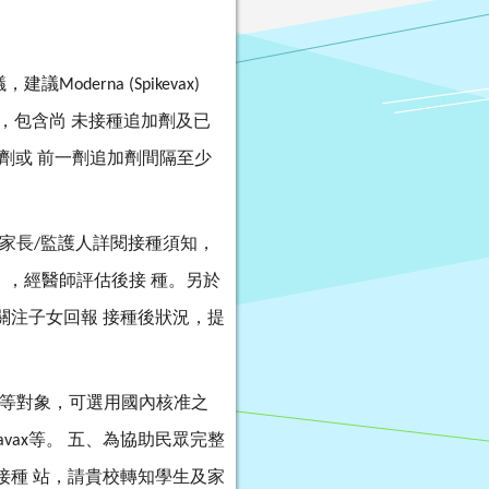
議，建議
Moderna (Spikevax)
，包含尚
未接種追加劑及已
劑或
前一劑追加劑間隔至少
家長
監護人詳閱接種須知，
/
」，經醫師評估後接
種。另於
關注子女回報
接種後狀況，提
等對象，可選用國內核准之
等。
五、為協助民眾完整
avax
接種
站，請貴校轉知學生及家