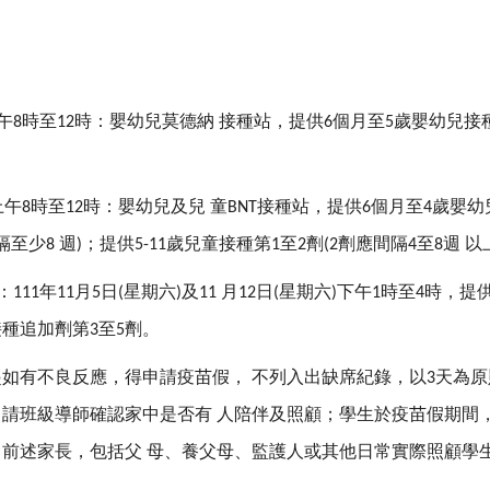
午
時至
時：嬰幼兒莫德納
接種站，提供
個月至
歲嬰幼兒接
8
12
6
5
上午
時至
時：嬰幼兒及兒
童
接種站，提供
個月至
歲嬰幼
8
12
BNT
6
4
隔至少
週
；提供
歲兒童接種第
至
劑
劑應間隔
至
週
以
8
)
5-11
1
2
(2
4
8
：
年
月
日
星期六
及
月
日
星期六
下午
時至
時，提
111
11
5
(
)
11
12
(
)
1
4
接種追加劑第
至
劑。
3
5
起如有不良反應，得申請疫苗假，
不列入出缺席紀錄，以
天為原
3
，請班級導師確認家中是否有
人陪伴及照顧；學生於疫苗假期間
。前述家長，包括父
母、養父母、監護人或其他日常實際照顧學