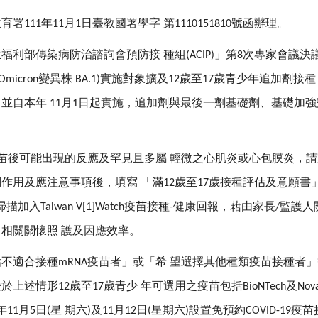
教育署
年
月
日臺教國署學字
第
號函辦理。
111
11
1
1110151810
生福利部傳染病防治諮詢會預防接
種組
」第
次專家會議決
(ACIP)
8
變異株
實施對象擴及
歲至
歲青少年追加劑接種
Omicron
BA.1)
12
17
，並自本年
月
日起實施，追加劑與最後一劑基礎劑、基礎加強
11
1
苗後可能出現的反應及罕見且多屬
輕微之心肌炎或心包膜炎，請
副作用及應注意事項後，填寫
「滿
歲至
歲接種評估及意願書
12
17
掃描加入
疫苗接種
健康回報，藉由家長
監護人
Taiwan V
[1]
Watch
-
/
、相關關懷照
護及因應效率。
估不適合接種
疫苗者」或「希
望選擇其他種類疫苗接種者」
mRNA
爰於上述情形
歲至
歲青少
年可選用之疫苗包括
及
12
17
BioNTech
Nov
年
月
日
星
期六
及
月
日
星期六
設置免預約
疫苗
11
5
(
)
11
12
(
)
COVID-19