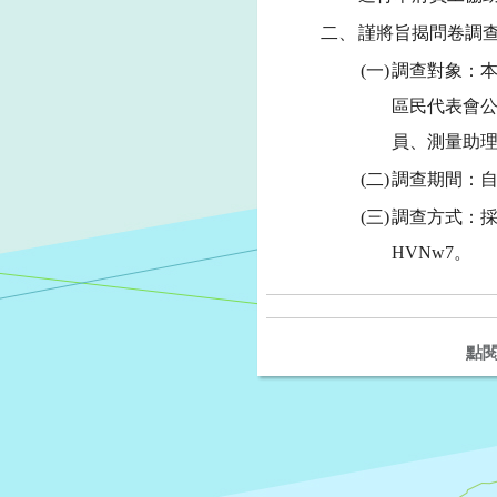
二、
謹將旨揭問卷調
(一)
調查對象：本
區民代表會公
員、測量助
(二)
調查期間：自即
(三)
調查方式：採goo
HVNw7。
點