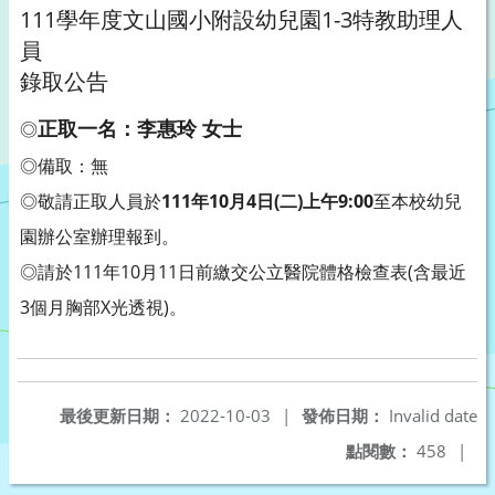
111學年度文山國小附設幼兒園1-3特教助理人
員
錄取公告
正取一名：李惠玲 女士
◎
◎備取：無
◎敬請正取人員於
111年10月4日(二)上午9:00
至本校幼兒
園辦公室辦理報到。
◎請於111年10月11日前繳交公立醫院體格檢查表(含最近
3個月胸部X光透視)。
最後更新日期：
2022-10-03
|
發佈日期：
Invalid date
點閱數：
458
|