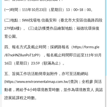
一
時間：
年
月
日（星期日）
：
：
。
(
)
111
10
23
13
00~18
00
二
地點：
找場地
信義安和（臺北市大安區信義路四段
(
)
SW6
號
樓）。
三
走訪獲獎作品繪製地點：福德坑環保復
279
6
(
)
育公園。
四、報名方式及截止時間：採網路報名（
https://forms.gle
），報名截止時間即日起至
年
月
/87noHNZ8unPoT1zP9
111
10
日（星期日）
（額滿為止）。
16
23:59
五、旨揭工作坊活動簡章如附件，亦可至活動網站
查詢；全程參
與活
(https://www.environmentalmap.com.tw/)
動者，將給予
小時環境教育時數，並作為環境教育人
員認
4
證展延課程之時數。