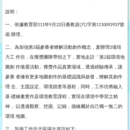
說明：
一、依據教育部
年
月
日臺教資
六
字第
號
111
9
22
(
)
1110092937
函
辦理。
二、為加強第
屆參賽者瞭解活動創作概念，爰辦理
場培
3
2
力工
作坊，在獲獎團隊帶領之下，實地走訪「第
屆環境地
2
圖創
作徵選活動」獲獎作品真實場域，透過經驗傳承，讓
參賽
者擁有更多地圖創作的基礎認識與啟發，暸解其創作
理
念、主題設定、環境踏查等過程，同時，工作坊將融入
基
礎繪畫實作及環境教育課程，實現在環境中學習之精
神，
以透過觀察、挖掘、記錄，描繪屬於自己獨一無二的
環境
地圖。
三、旨揭工作坊北區場次資訊如下
: