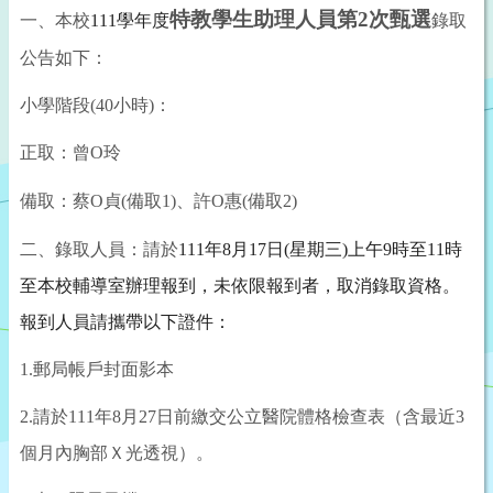
特教學生助理人員第2次甄選
一、本校
111
學
年度
錄取
公告如下：
小學
階段(40小時)：
正取：曾O玲
備取：蔡O貞(備取1)、許O惠(備取2)
二、錄取人員：請於
111
年
8
月
17
日
(
星期三
)
上午
9
時至
11
時
至本校輔導室辦理報到，未依限報到者，取消錄取資格。
報到人員請攜帶以下證件：
1.
郵局帳戶封面影本
2.
請於
111
年
8
月
27
日前繳交公立醫院體格檢查表（含最近
3
個月內胸部Ｘ光透視）。