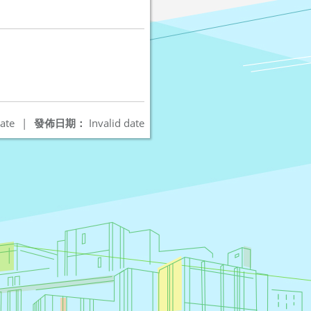
ate
|
發佈日期：
Invalid date