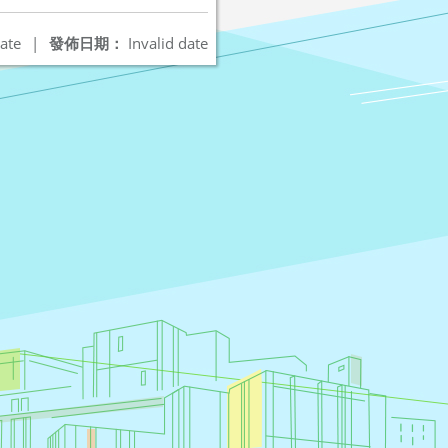
ate
|
發佈日期：
Invalid date