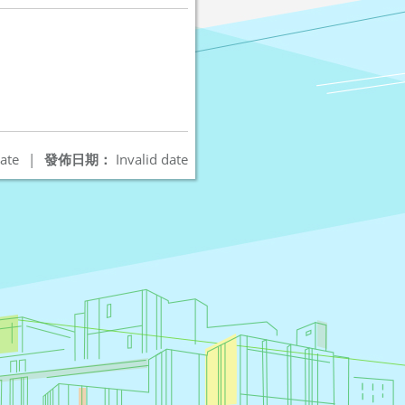
ate
|
發佈日期：
Invalid date