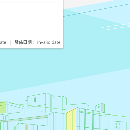
ate
|
發佈日期：
Invalid date