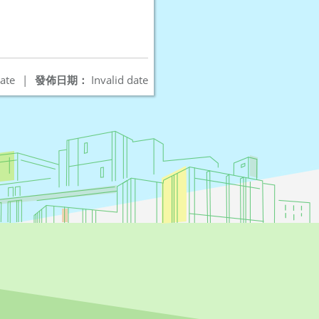
ate
|
發佈日期：
Invalid date