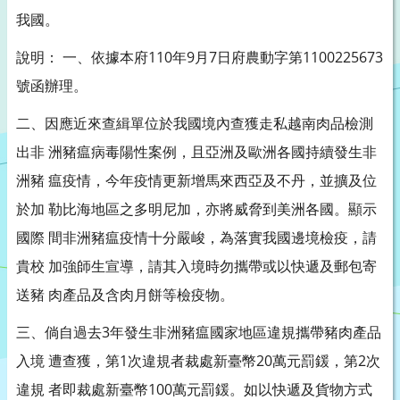
我國。
說明： 一、依據本府110年9月7日府農動字第1100225673
號函辦理。
二、因應近來查緝單位於我國境內查獲走私越南肉品檢測
出非 洲豬瘟病毒陽性案例，且亞洲及歐洲各國持續發生非
洲豬 瘟疫情，今年疫情更新增馬來西亞及不丹，並擴及位
於加 勒比海地區之多明尼加，亦將威脅到美洲各國。顯示
國際 間非洲豬瘟疫情十分嚴峻，為落實我國邊境檢疫，請
貴校 加強師生宣導，請其入境時勿攜帶或以快遞及郵包寄
送豬 肉產品及含肉月餅等檢疫物。
三、倘自過去3年發生非洲豬瘟國家地區違規攜帶豬肉產品
入境 遭查獲，第1次違規者裁處新臺幣20萬元罰鍰，第2次
違規 者即裁處新臺幣100萬元罰鍰。如以快遞及貨物方式