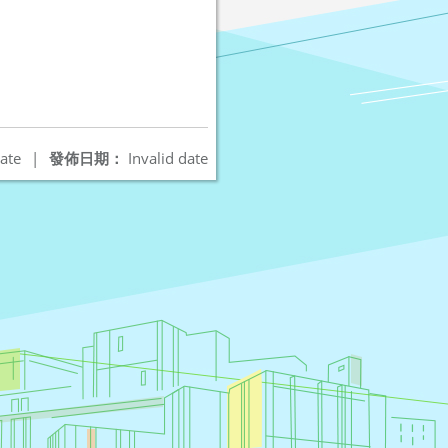
ate
|
發佈日期：
Invalid date