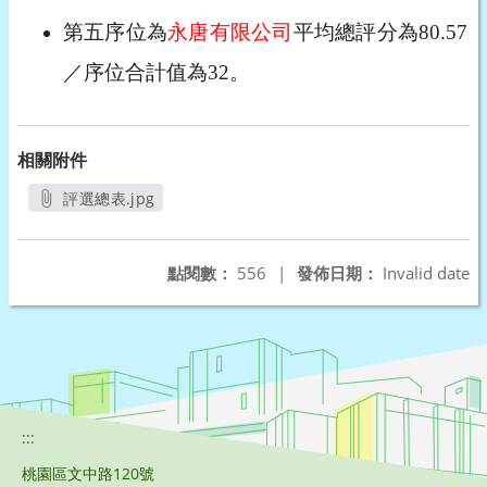
第五序位為
永唐有限公司
平均總評分為80.57
／序位合計值為32。
相關附件
評選總表.jpg
另開新視窗
點閱數：
556
|
發佈日期：
Invalid date
:::
桃園區文中路120號