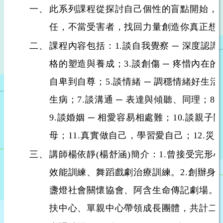
一、
此系列課程從探討自己個性的盲點開始，
任，不當受害者，找回力量創造你真正想
二、
課程內容包括：1.談自我覺察 ─ 深度認識自
格的塑造與養成；3.談創傷 ─ 疼惜內在的孩
自卑到自尊；5.談情緒 ─ 調穩情緒好生活；
生病；7.談溝通 ─ 表達與傾聽、同理；8.
9.談婚姻 ─ 相愛容易相處難；10.談親子
母；11.真實做自己，學習愛自己；12.
三、
講師楊依靜(楊舒涵)簡介：1.曾接受完形
效能訓練、舞蹈戲劇治療訓練。2.創辦身
盞燈社會關懷協會、阿含生命傳記劇場。3
扶中心、單親中心帶領成長團體，共計二