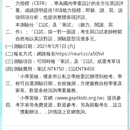
力指標（CEFR），專為國內學童設計的全方位英語評
一、
量。成績證明提供18項能力指標，即聽、讀、寫、說
強弱項分析，也提供整體表現評語。
本測驗分「口試」及「筆試」（聽力、閱讀、寫
二、
作）；「口試」採一對一面談，考生與口試老師輕鬆
自然地以英語對話，測驗題型活潑多元。
(一)
測驗日期：2021年5月1日 (六)
(二)
報名方式：網路報名https://reurl.cc/a505vl
(三)
測驗項目：可同時報「筆試」及「口試」或選考單項
(四)
測驗費用：筆試 NT$750；口試NT$450
「小學英檢」獲多所公私立學校委託辦理到校考。學
三、
校可自選測驗日期，在校施測，方便服務自校學童及
家長。歡迎各校洽詢專案服務。
「小學英檢」官網（www.geptkids.org.tw）提供參
四、
考字表等免費資源，歡迎參考。另為鼓勵考生，設立
「獎勵辦法」，詳情請上官網查詢。