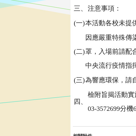
三、
注意事項：
(一)
本活動各校未提
因應嚴重特殊傳
(二)
罩，入場前請配合
中央流行疫情指
(三)
為響應環保，請
檢附旨揭活動實
四、
03-3572699分