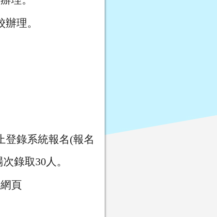
2校辦理。
)止登錄系統報名(報名
，每場次錄取30人。
中網頁