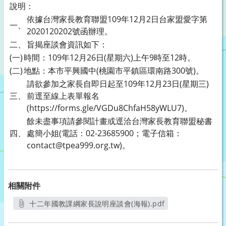
說明：
依據台灣家長教育聯盟109年12月2日台家盟愛字第
一、
2020120202號函辦理。
二、
旨揭座談會資訊如下：
(一)
時間：109年12月26日(星期六)上午9時至12時。
(二)
地點：本市平興國中(桃園市平鎮區環南路300號)。
請欲參加之家長自即日起至109年12月23日(星期三)
三、
前逕至線上表單報名
(https://forms.gle/VGDu8ChfaH58yWLU7)。
餘未盡事項請參閱計畫或逕洽台灣家長教育聯盟秘書
四、
處簡小姐(電話：02-23685900；電子信箱：
contact@tpea999.org.tw)。
相關附件
十二年國教課綱家長說明座談會(海報).pdf
另開新視窗