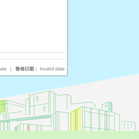
ate
|
發佈日期：
Invalid date