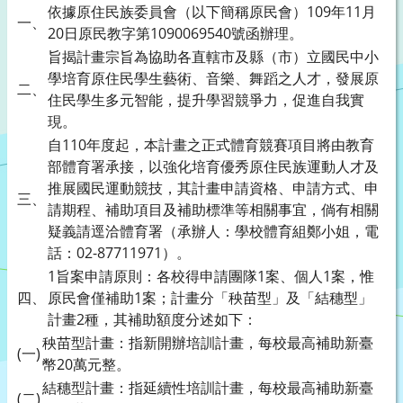
依據原住民族委員會（以下簡稱原民會）109年11月
一、
20日原民教字第1090069540號函辦理。
旨揭計畫宗旨為協助各直轄市及縣（市）立國民中小
學培育原住民學生藝術、音樂、舞蹈之人才，發展原
二、
住民學生多元智能，提升學習競爭力，促進自我實
現。
自110年度起，本計畫之正式體育競賽項目將由教育
部體育署承接，以強化培育優秀原住民族運動人才及
推展國民運動競技，其計畫申請資格、申請方式、申
三、
請期程、補助項目及補助標準等相關事宜，倘有相關
疑義請逕洽體育署（承辦人：學校體育組鄭小姐，電
話：02-87711971）。
1旨案申請原則：各校得申請團隊1案、個人1案，惟
四、
原民會僅補助1案；計畫分「秧苗型」及「結穗型」
計畫2種，其補助額度分述如下：
秧苗型計畫：指新開辦培訓計畫，每校最高補助新臺
(一)
幣20萬元整。
結穗型計畫：指延續性培訓計畫，每校最高補助新臺
(二)