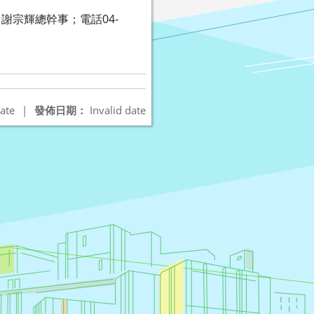
宗輝總幹事；電話04-
ate
|
發佈日期：
Invalid date