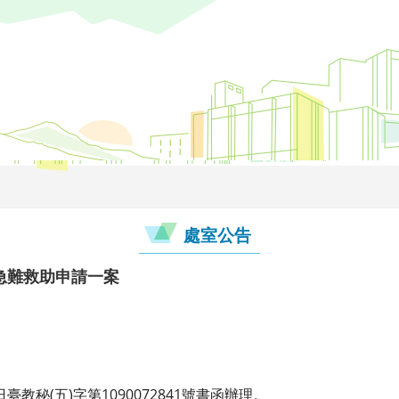
處室公告
急難救助申請一案
臺教秘(五)字第1090072841號書函辦理。