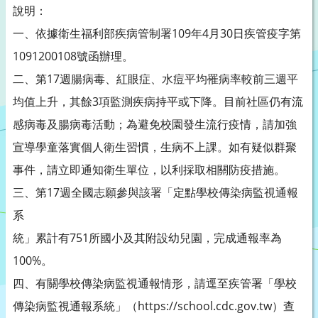
說明：
一、依據衛生福利部疾病管制署109年4月30日疾管疫字第
1091200108號函辦理。
二、第17週腸病毒、紅眼症、水痘平均罹病率較前三週平
均值上升，其餘3項監測疾病持平或下降。目前社區仍有流
感病毒及腸病毒活動；為避免校園發生流行疫情，請加強
宣導學童落實個人衛生習慣，生病不上課。如有疑似群聚
事件，請立即通知衛生單位，以利採取相關防疫措施。
三、第17週全國志願參與該署「定點學校傳染病監視通報
系
統」累計有751所國小及其附設幼兒園，完成通報率為
100%。
四、有關學校傳染病監視通報情形，請逕至疾管署「學校
傳染病監視通報系統」（https://school.cdc.gov.tw）查