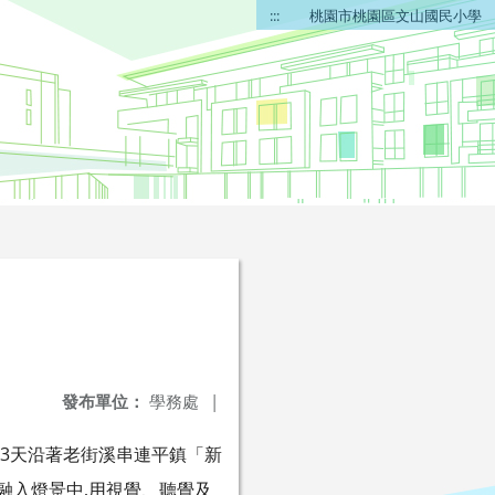
:::
桃園市桃園區文山國民小學
發布單位：
學務處
|
13天沿著老街溪串連平鎮「新
融入燈景中,用視覺、聽覺及