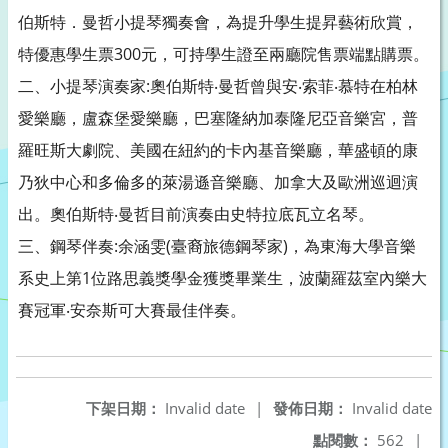
伯斯特．曼哲小提琴獨奏會，為提升學生提昇藝術欣賞，
特優惠學生票300元，可持學生證至兩廳院售票端點購票。
二、小提琴演奏家:奧伯斯特‧曼哲曾與安‧索菲‧慕特在柏林
愛樂廳，盧森堡愛樂廳，巴塞隆納加泰隆尼亞音樂宮，普
羅旺斯大劇院、美國在紐約的卡內基音樂廳，華盛頓的康
乃狄中心和多倫多的萊湯遜音樂廳、加拿大及歐洲巡迴演
出。奧伯斯特‧曼哲目前演奏由史特拉底瓦立名琴。
三、鋼琴伴奏:余涵雯(臺裔旅德鋼琴家)，為東海大學音樂
系史上第1位路思義獎學金獲獎畢業生，波蘭羅茲室內樂大
賽冠軍‧安奈斯可大賽最佳伴奏。
下架日期：
Invalid date
|
發佈日期：
Invalid date
點閱數：
562
|