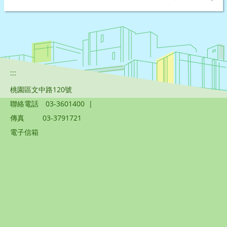
:::
桃園區文中路120號
聯絡電話
03-3601400
|
傳真
03-3791721
電子信箱