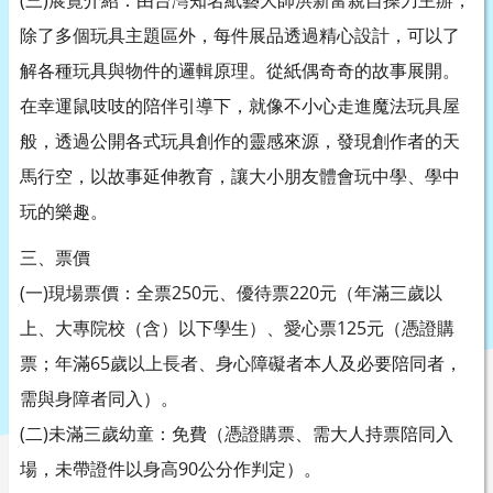
(三)展覽介紹：由台灣知名紙藝大師洪新富親自操刀主辦，
除了多個玩具主題區外，每件展品透過精心設計，可以了
解各種玩具與物件的邏輯原理。從紙偶奇奇的故事展開。
在幸運鼠吱吱的陪伴引導下，就像不小心走進魔法玩具屋
般，透過公開各式玩具創作的靈感來源，發現創作者的天
馬行空，以故事延伸教育，讓大小朋友體會玩中學、學中
玩的樂趣。
三、票價
(一)現場票價：全票250元、優待票220元（年滿三歲以
上、大專院校（含）以下學生）、愛心票125元（憑證購
票；年滿65歲以上長者、身心障礙者本人及必要陪同者，
需與身障者同入）。
(二)未滿三歲幼童：免費（憑證購票、需大人持票陪同入
場，未帶證件以身高90公分作判定）。