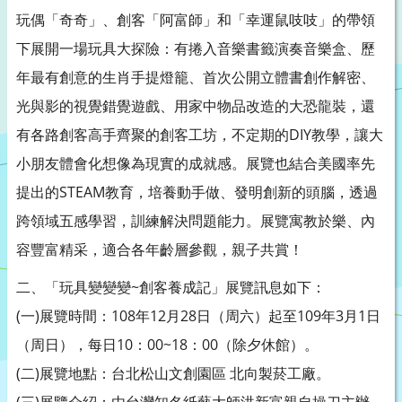
玩偶「奇奇」、創客「阿富師」和「幸運鼠吱吱」的帶領
下展開一場玩具大探險：有捲入音樂書籤演奏音樂盒、歷
年最有創意的生肖手提燈籠、首次公開立體書創作解密、
光與影的視覺錯覺遊戲、用家中物品改造的大恐龍裝，還
有各路創客高手齊聚的創客工坊，不定期的DIY教學，讓大
小朋友體會化想像為現實的成就感。展覽也結合美國率先
提出的STEAM教育，培養動手做、發明創新的頭腦，透過
跨領域五感學習，訓練解決問題能力。展覽寓教於樂、內
容豐富精采，適合各年齡層參觀，親子共賞！
二、「玩具變變變~創客養成記」展覽訊息如下：
(一)展覽時間：108年12月28日（周六）起至109年3月1日
（周日），每日10：00~18：00（除夕休館）。
(二)展覽地點：台北松山文創園區 北向製菸工廠。