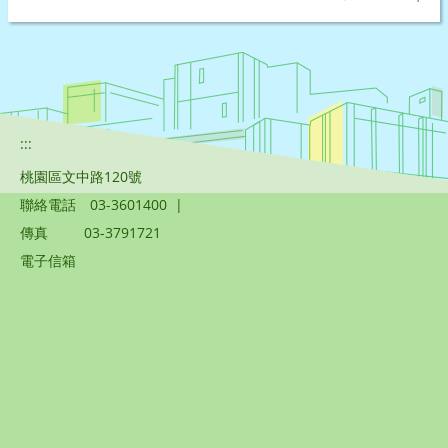
:::
桃園區文中路120號
聯絡電話
03-3601400
|
傳真
03-3791721
電子信箱