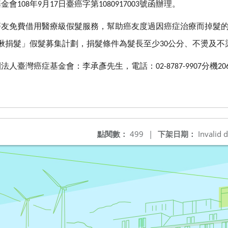
基金會
年
月
日臺癌字第
號函辦理。
108
9
17
1080917003
癌友免費借用醫療級假髮服務，幫助癌友度過因癌症治療而掉髮
揪捐髮」假髮募集計劃，捐髮條件為髮長至少
公分、不燙及不
30
團法人臺灣癌症基金會：李承彥先生，電話：
分機
02-8787-9907
20
點閱數：
499
|
下架日期：
Invalid d