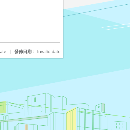
ate
|
發佈日期：
Invalid date