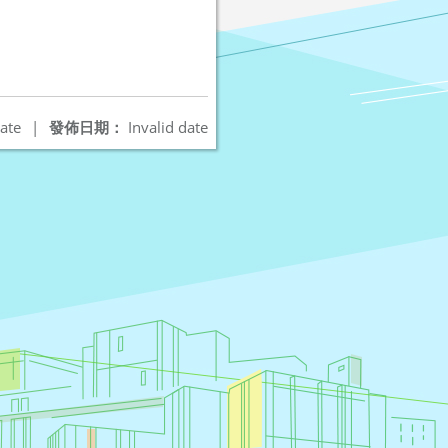
ate
|
發佈日期：
Invalid date