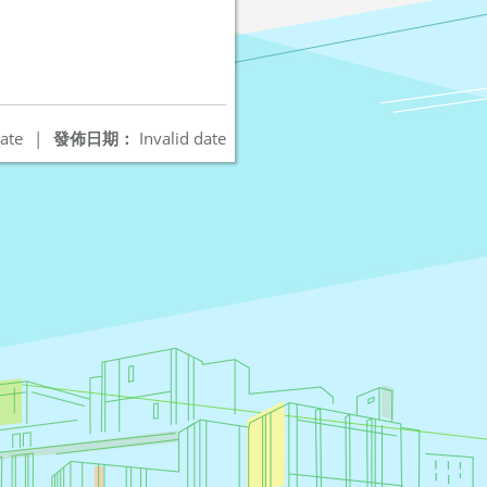
ate
|
發佈日期：
Invalid date