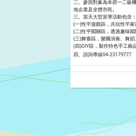
二、參與對象為本府一二級
地企業及全體市民。
三、當天大型宣導活動包含
(一)性平遊戲區，共玩性平
(二)性平闖關區，透過趣味
(三)舞臺區，樂團演奏、舞蹈
(四)DIY區，製作特色手工藝
四、諮詢專線
04-23179777