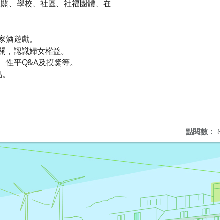
機關、學校、社區、社福團體、在
：
家家酒遊戲。
闖關，認識婦女權益。
、性平Q&A及摸獎等。
品。
點閱數：