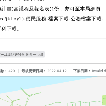
計畫(含議程及報名表)1份，亦可至本局網頁
reurl.cc/jkLoy2)-便民服務-檔案下載-公務檔案下載-
育科下載。
外埠參訪研討會_附件一.pdf
另開新視窗
閱數：
420
|
最後更新日期：
2022-04-12
|
下架日期：
Invalid d