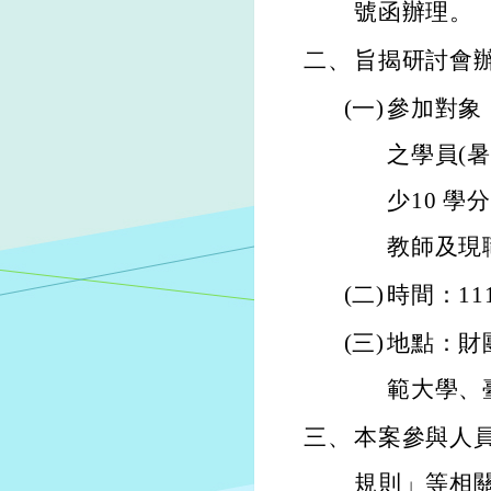
號函辦理。
二、
旨揭研討會
(一)
參加對象
之學員(
少10 
教師及現
(二)
時間：11
(三)
地點：財
範大學、
三、
本案參與人
規則」等相