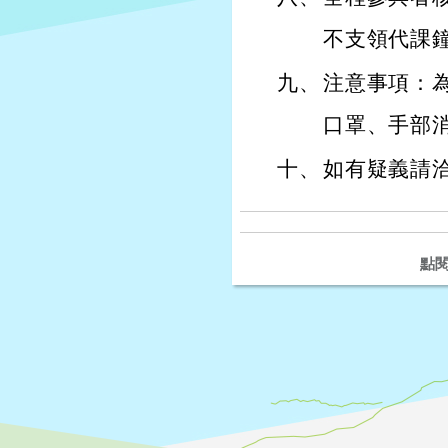
不支領代課鐘
九、
注意事項：
口罩、手部
十、
如有疑義請洽本
點