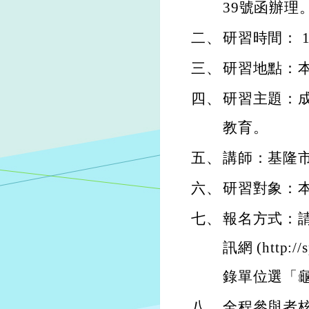
39號函辦理
二、
研習時間： 11
三、
研習地點：
四、
研習主題：
教育。
五、
講師：基隆市
六、
研習對象：
七、
報名方式：請
訊網 (http:
錄單位選「
八、
全程參與者