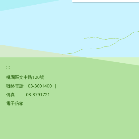
:::
桃園區文中路120號
聯絡電話
03-3601400
|
傳真
03-3791721
電子信箱