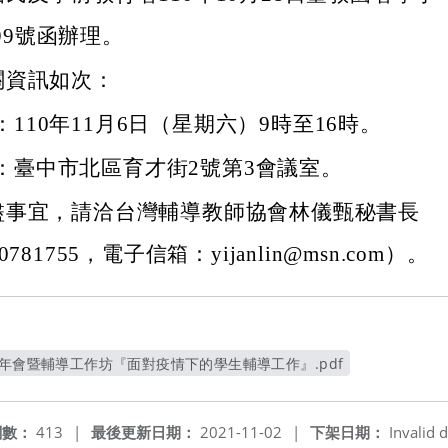
899號函辦理。
關資訊如次：
110年11月6日（星期六）9時至16時。
：臺中市北區育才街2號第3會議室。
盡事宜，請洽台灣輔導教師協會林儀甄秘書長
781755，電子信箱：yijanlin@msn.com）。
會年會暨輔導工作坊『面對疫情下的學生輔導工作』.pdf
另開新視窗
閱數：
413
|
最後更新日期：
2021-11-02
|
下架日期：
Invalid d