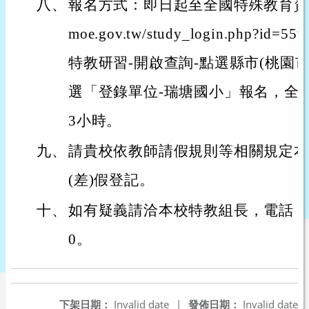
八、
報名方式：即日起至全國特殊教育資訊網 （ht
moe.gov.tw/study_login.php?i
特教研習-開啟查詢-點選縣市(桃園市)學
選「登錄單位-瑞塘國小」報名，全
3小時。
九、
請貴校依教師請假規則等相關規定本
(差)假登記。
十、
如有疑義請洽本校特教組長，電話：03-4
0。
下架日期：
Invalid date
|
發佈日期：
Invalid date